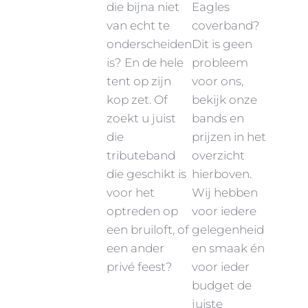
die bijna niet
Eagles
van echt te
coverband?
onderscheiden
Dit is geen
is? En de hele
probleem
tent op zijn
voor ons,
kop zet. Of
bekijk onze
zoekt u juist
bands en
die
prijzen in het
tributeband
overzicht
die geschikt is
hierboven.
voor het
Wij hebben
optreden op
voor iedere
een bruiloft, of
gelegenheid
een ander
en smaak én
privé feest?
voor ieder
budget de
juiste