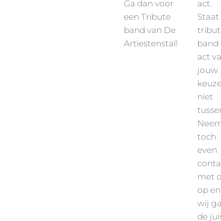
Ga dan voor
act.
een Tribute
Staat
band van De
tribu
Artiestenstal!
band 
act v
jouw
keuze
niet
tusse
Nee
toch
even
conta
met 
op en
wij g
de jui