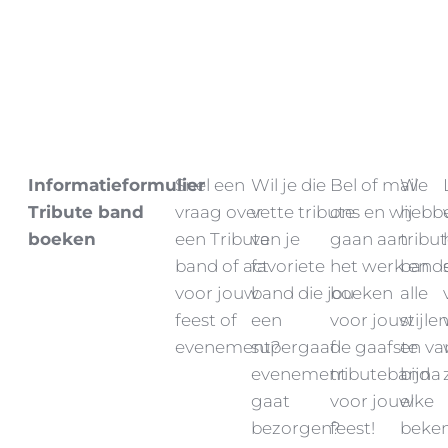
Informatieformulier
Snel een
Wil je die
Bel of mail
We
Tribute band
vraag over
vette tribute
ons en wij
hebb
boeken
een Tribute
van je
gaan aan
tribu
band of act
favoriete
het werk en
bands
voor jouw
band die jou
boeken
alle
feest of
een
voor jouw
stijle
evenement?
supergaaf
de gaafste
en va
evenement
tributeband
bijna
gaat
voor jouw
elke
bezorgen?
feest!
beke