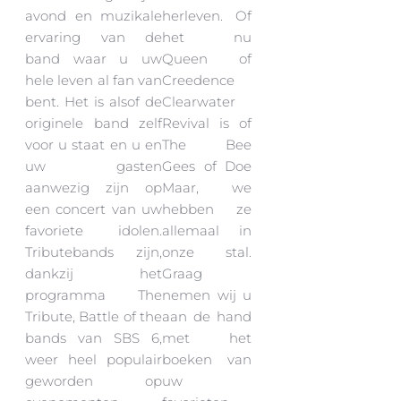
avond en muzikale
herleven. Of
ervaring van de
het nu
band waar u uw
Queen of
hele leven al fan van
Creedence
bent. Het is alsof de
Clearwater
originele band zelf
Revival is of
voor u staat en u en
The Bee
uw gasten
Gees of Doe
aanwezig zijn op
Maar, we
een concert van uw
hebben ze
favoriete idolen.
allemaal in
Tributebands zijn,
onze stal.
dankzij het
Graag
programma The
nemen wij u
Tribute, Battle of the
aan de hand
bands van SBS 6,
met het
weer heel populair
boeken van
geworden op
uw