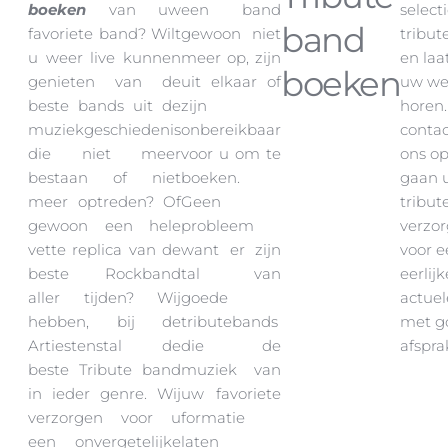
boeken
van uw
een band
select
band
favoriete band? Wilt
gewoon niet
tribu
u weer live kunnen
meer op, zijn
en laa
boeken
genieten van de
uit elkaar of
uw we
beste bands uit de
zijn
horen
muziekgeschiedenis
onbereikbaar
conta
die niet meer
voor u om te
ons op
bestaan of niet
boeken.
gaan 
meer optreden? Of
Geen
tribu
gewoon een hele
probleem
verzo
vette replica van de
want er zijn
voor e
beste Rockband
tal van
eerlij
aller tijden? Wij
goede
actuel
hebben, bij de
tributebands
met g
Artiestenstal de
die de
afspra
beste Tribute band
muziek van
in ieder genre. Wij
uw favoriete
verzorgen voor u
formatie
een onvergetelijke
laten