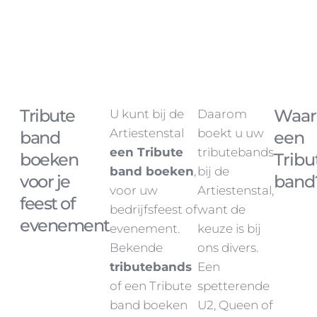
Tribute
Waa
U kunt bij de
Daarom
Artiestenstal
boekt u uw
band
een
een
Tribute
tributebands
boeken
Tribu
band
boeken
,
bij de
voor je
band
voor uw
Artiestenstal,
feest of
bedrijfsfeest of
want de
evenement
evenement.
keuze is bij
Bekende
ons divers.
tributebands
Een
of een Tribute
spetterende
band boeken
U2, Queen of