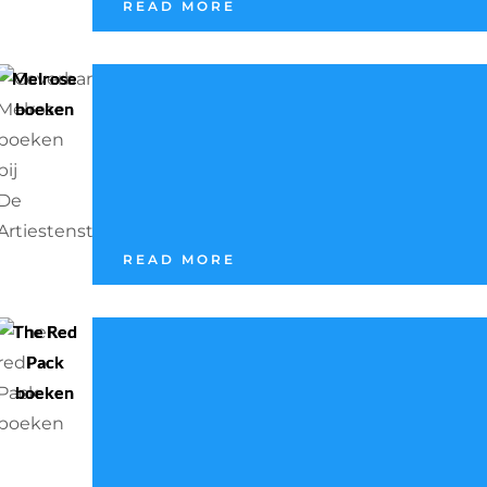
READ MORE
Melrose
boeken
READ MORE
The Red
Pack
boeken