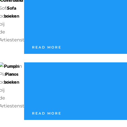
Sofa
boeken
READ MORE
Pumpin
Pianos
boeken
READ MORE