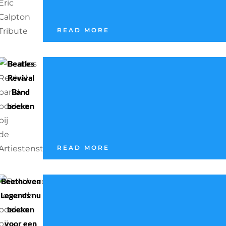
READ MORE
Beatles
Revival
Band
boeken
READ MORE
Beethoven
Legends nu
boeken
voor een