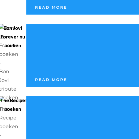
READ MORE
Bon Jovi
Forever nu
boeken
READ MORE
The Recipe
boeken