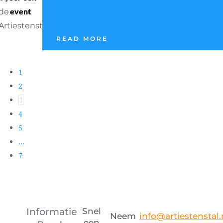
event
READ MORE
1
2
3
4
5
…
7
Informatie
Snel
Neem
info@artiestenstal.
een