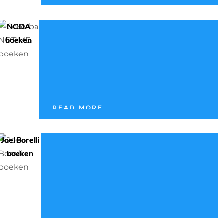
NODA
boeken
READ MORE
Joel Borelli
boeken