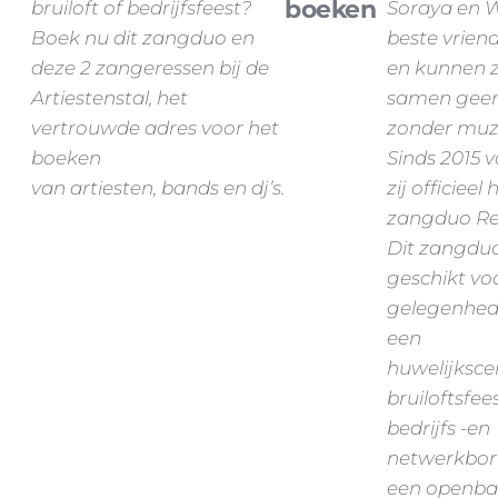
boeken
bruiloft of bedrijfsfeest?
Soraya en 
Boek nu dit zangduo en
beste vrien
deze 2 zangeressen bij de
en kunnen z
Artiestenstal, het
samen gee
vertrouwde adres voor het
zonder muz
boeken
Sinds 2015 
van artiesten, bands en dj’s.
zij officieel 
zangduo R
Dit zangduo
geschikt voo
gelegenhed
een
huwelijksce
bruiloftsfees
bedrijfs -en
netwerkborr
een openba