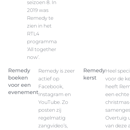
seizoen 8. In
2019 was
Remedy te
zien in het
RTL4
programma
‘All together
now’.
Remedy
Remedy
Remedy is zeer
Heel speci
boeken
kerst
actief op
voor de ke
voor een
Facebook,
heeft Re
evenement
Instagram en
een echte
YouTube. Zo
christmas
posten zij
samengest
regelmatig
Overtuig 
zangvideo’s,
van deze 