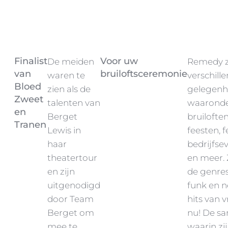
Finalist
Voor uw
De meiden
Remedy z
van
bruiloftsceremonie
waren te
verschill
Bloed
zien als de
gelegen
Zweet
talenten van
waaronde
en
Berget
bruiloften
Tranen
Lewis in
feesten, fe
haar
bedrijfs
theatertour
en meer. 
en zijn
de genres
uitgenodigd
funk en 
door Team
hits van 
Berget om
nu! De sa
mee te
waarin zi