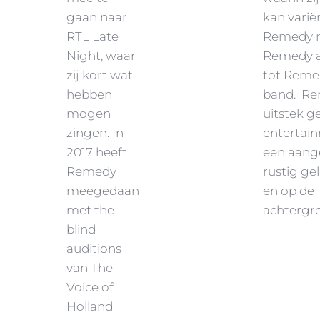
gaan naar
kan varië
RTL Late
Remedy m
Night, waar
Remedy a
zij kort wat
tot Reme
hebben
band. Rem
mogen
uitstek g
zingen. In
entertai
2017 heeft
een aan
Remedy
rustig ge
meegedaan
en op de
met the
achtergr
blind
auditions
van The
Voice of
Holland