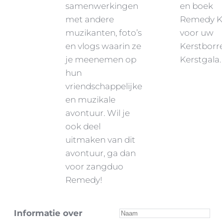
samenwerkingen
en boek
met andere
Remedy K
muzikanten, foto’s
voor uw
en vlogs waarin ze
Kerstborre
je meenemen op
Kerstgala.
hun
vriendschappelijke
en muzikale
avontuur. Wil je
ook deel
uitmaken van dit
avontuur, ga dan
voor zangduo
Remedy!
Informatie over