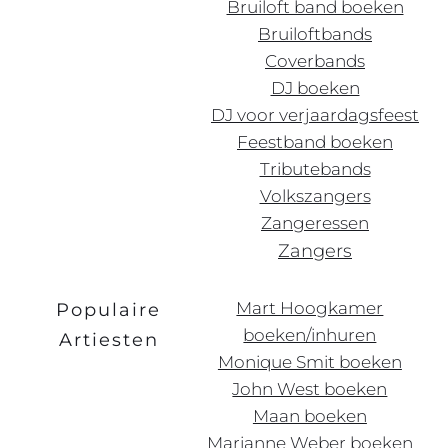
Bruiloft band boeken
Bruiloftbands
Coverbands
DJ boeken
DJ voor verjaardagsfeest
Feestband boeken
Tributebands
Volkszangers
Zangeressen
Zangers
Mart Hoogkamer
Populaire
boeken/inhuren
Artiesten
Monique Smit boeken
John West boeken
Maan boeken
Marianne Weber boeken