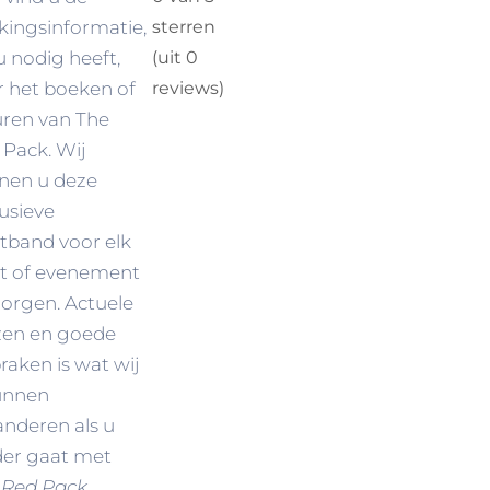
kingsinformatie,
sterren
u nodig heeft,
(uit 0
r het boeken of
reviews)
uren van The
 Pack. Wij
nen u deze
usieve
stband voor elk
st of evenement
zorgen. Actuele
jzen en goede
raken is wat wij
unnen
anderen als u
der gaat met
 Red Pack