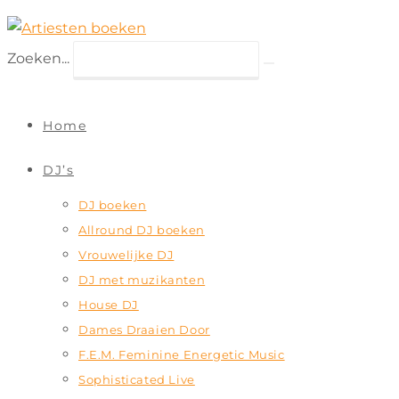
Ga
naar
Zoeken...
inhoud
Verzend
zoekopdracht
Home
DJ’s
DJ boeken
Allround DJ boeken
Vrouwelijke DJ
DJ met muzikanten
House DJ
Dames Draaien Door
F.E.M. Feminine Energetic Music
Sophisticated Live